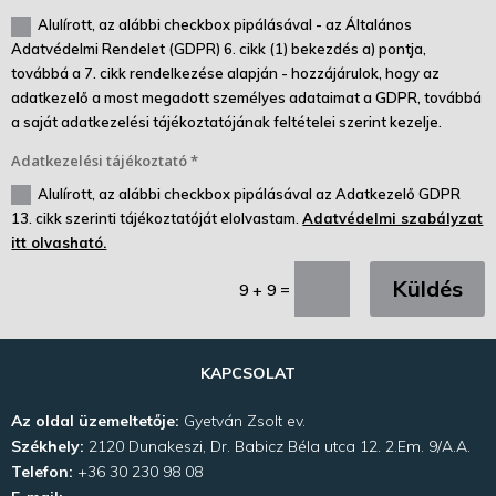
Alulírott, az alábbi checkbox pipálásával - az Általános
Adatvédelmi Rendelet (GDPR) 6. cikk (1) bekezdés a) pontja,
továbbá a 7. cikk rendelkezése alapján - hozzájárulok, hogy az
adatkezelő a most megadott személyes adataimat a GDPR, továbbá
a saját adatkezelési tájékoztatójának feltételei szerint kezelje.
Adatkezelési tájékoztató *
Alulírott, az alábbi checkbox pipálásával az Adatkezelő GDPR
13. cikk szerinti tájékoztatóját elolvastam.
Adatvédelmi szabályzat
itt olvasható.
Küldés
=
9 + 9
KAPCSOLAT
Az oldal üzemeltetője:
Gyetván Zsolt ev.
Székhely:
2120 Dunakeszi, Dr. Babicz Béla utca 12. 2.Em. 9/A.A.
Telefon:
+36 30 230 98 08