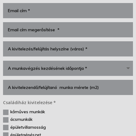
Családiház kivitelezése *
kőműves munkák
ácsmunkák
épületvillamosság
épületgépészet