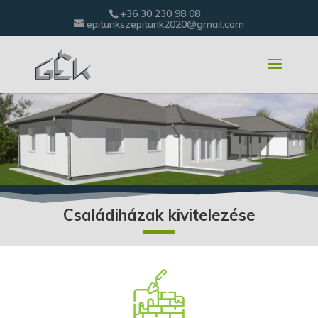
+36 30 230 98 08
epitunkszepitunk2020@gmail.com
Családiházak kivitelezése