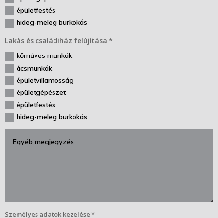
épületfestés
hideg-meleg burkokás
Lakás és családiház felújítása *
kőműves munkák
ácsmunkák
épületvillamosság
épületgépészet
épületfestés
hideg-meleg burkokás
Személyes adatok kezelése *