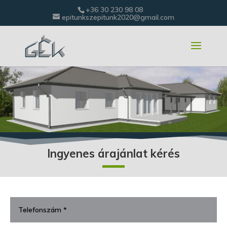
+36 30 230 98 08
epitunkszepitunk2020@gmail.com
Ingyenes árajánlat kérés