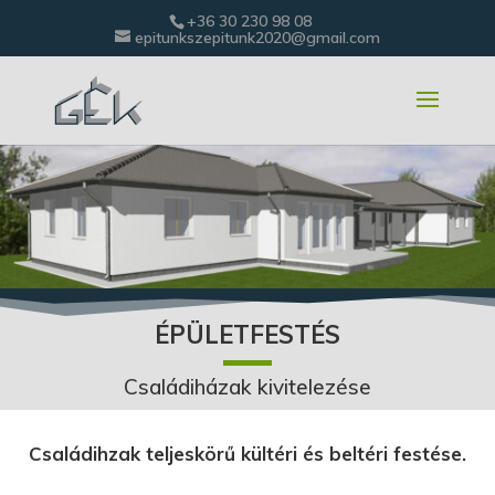
+36 30 230 98 08
epitunkszepitunk2020@gmail.com
ÉPÜLETFESTÉS
Családiházak kivitelezése
Családihzak teljeskörű kültéri és beltéri festése.