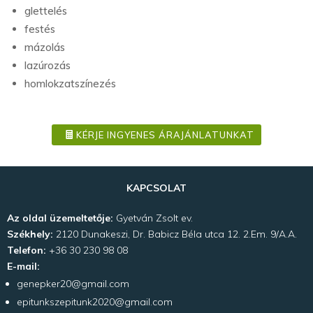
glettelés
festés
mázolás
lazúrozás
homlokzatszínezés
KÉRJE INGYENES ÁRAJÁNLATUNKAT
KAPCSOLAT
Az oldal üzemeltetője:
Gyetván Zsolt ev.
Székhely:
2120 Dunakeszi, Dr. Babicz Béla utca 12. 2.Em. 9/A.A.
Telefon:
+36 30 230 98 08
E-mail:
genepker20@gmail.com
epitunkszepitunk2020@gmail.com