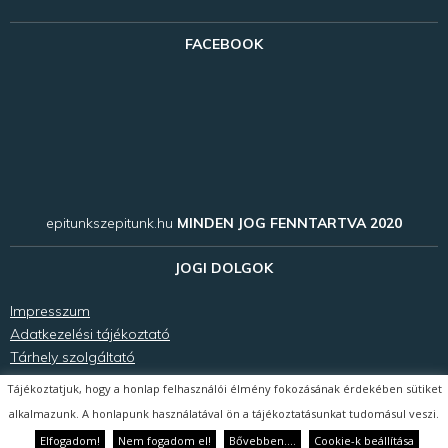
FACEBOOK
epitunkszepitunk.hu
MINDEN JOG FENNTARTVA 2020
JOGI DOLGOK
Impresszum
Adatkezelési tájékoztató
Tárhely szolgáltató
Tájékoztatjuk, hogy a honlap felhasználói élmény fokozásának érdekében sütiket
alkalmazunk. A honlapunk használatával ön a tájékoztatásunkat tudomásul veszi.
Design:
Weboldal készítés Dunakeszi
Elfogadom!
Nem fogadom el!
Bővebben....
Cookie-k beállítása