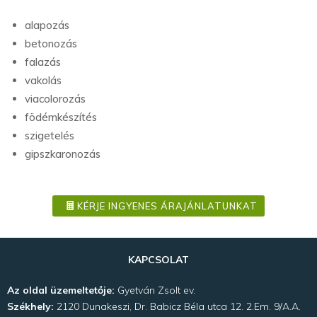
alapozás
betonozás
falazás
vakolás
viacolorozás
födémkészítés
szigetelés
gipszkaronozás
KÉRJE INGYENES ÁRAJÁNLATUNKAT
KAPCSOLAT
Az oldal üzemeltetője:
Gyetván Zsolt ev.
Székhely:
2120 Dunakeszi, Dr. Babicz Béla utca 12. 2.Em. 9/A.A.