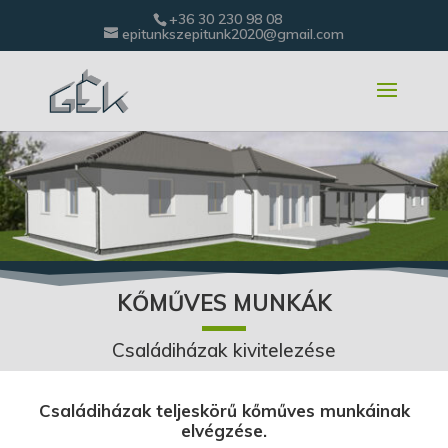
+36 30 230 98 08
epitunkszepitunk2020@gmail.com
KŐMŰVES MUNKÁK
Családiházak kivitelezése
Családiházak teljeskörű kőműves munkáinak
elvégzése.