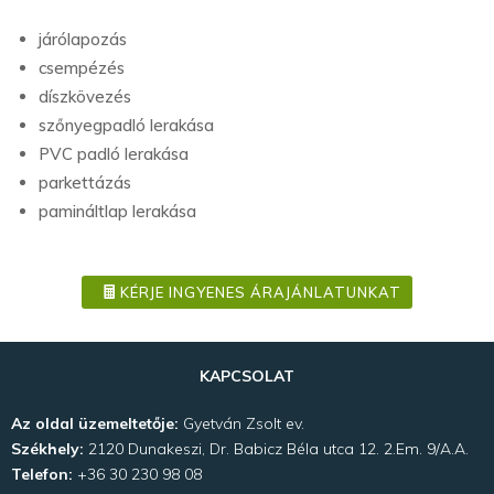
járólapozás
csempézés
díszkövezés
szőnyegpadló lerakása
PVC padló lerakása
parkettázás
pamináltlap lerakása
KÉRJE INGYENES ÁRAJÁNLATUNKAT
KAPCSOLAT
Az oldal üzemeltetője:
Gyetván Zsolt ev.
Székhely:
2120 Dunakeszi, Dr. Babicz Béla utca 12. 2.Em. 9/A.A.
Telefon:
+36 30 230 98 08