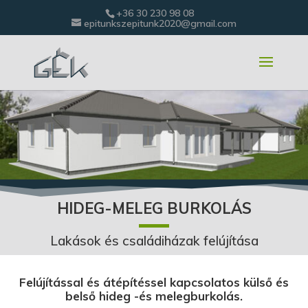
+36 30 230 98 08
epitunkszepitunk2020@gmail.com
HIDEG-MELEG BURKOLÁS
Lakások és családiházak felújítása
Felújítással és átépítéssel kapcsolatos külső és
belső hideg -és melegburkolás.